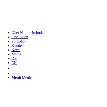
Über Nadine Imboden
Produktion
Portfolio
Kunden
News
Media
DE
EN
Menü
Menü