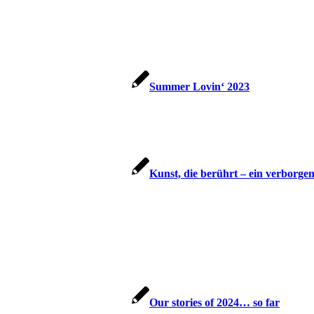
Summer Lovin‘ 2023
Kunst, die berührt – ein verborge
Our stories of 2024… so far