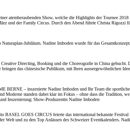
iner atemberaubenden Show, welche die Highlights der Tournee 2018 
rz und der Family Circus. Durch den Abend führte Christa Rigozzi 
p Naturaplan-Jubiläum. Nadine Imboden wurde für das Gesamtkonzept, 
eative Directing, Booking und die Choreografie in China gebucht. Da
ringen das chinesische Publikum, mit Ihren aussergewöhnlichen Ideen
ERNE – inszenierte Nadine Imboden und Ihr Team die sportliche Er
nd Moderne standen dabei klar im Fokus – ohne dass die Tradition, wel
ie und Inszenierung; Show-Produzentin Nadine Imboden
Motto BASEL GOES CIRCUS feierte das international bekannte Festiva
s der Welt und zu den Top Anlässen des Schweizer Eventkalenders. Nad