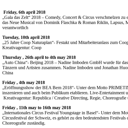
Friday, 6th april 2018
„Gala das Zelt“ 2018 – Comedy, Concert & Circus verschmelzen zu e
das Neue Musical von Dominik Flaschka & Roman Riklin, Lapsus, Mä
verantwortlich
Tuesday, 10th april 2018
„25 Jahre Coop Naturaplan“- Festakt und Mitarbeiteranlass zum Coo
Kreativagentur: Coop
Thursday , 26th april to 4th may 2018
„Auto China“- Beijing 2018 – Nadine Imboden GmbH wurde für das Cr
Tänzern und Artisten zusammen. Nadine Imboden und Jonathan Huor b
China
Friday , 4th may 2018
„Eröffnungsshow der BEA Bern 2018“- Unter dem Motto PRIMETIME B
inszenieren und auch beim Publikum etablieren. Live-Entertainment u
Kreativagentur: Republica / Creative Directing, Regie, Choreograf
Friday , 11th may to 16th may 2018
„Internationales Circus Festival Youngstage in Basel“- Unter dem 
Circusfestival der Schweiz, es gehört zu den bedeutendsten Festival
Choreografie zuständig.