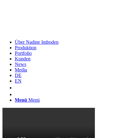
Über Nadine Imboden
Produktion
Portfolio
Kunden
News
Media
DE
EN
Menü
Menü