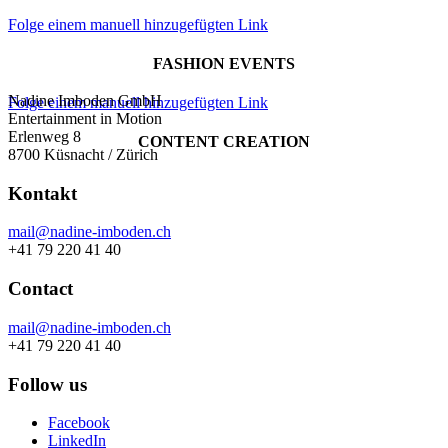
Folge einem manuell hinzugefügten Link
FASHION EVENTS
Nadine Imboden GmbH
Folge einem manuell hinzugefügten Link
Entertainment in Motion
Erlenweg 8
CONTENT CREATION
8700 Küsnacht / Zürich
Kontakt
mail@nadine-imboden.ch
+41 79 220 41 40
Contact
mail@nadine-imboden.ch
+41 79 220 41 40
Follow us
Facebook
LinkedIn