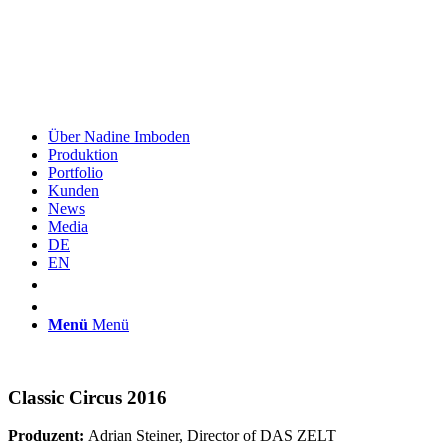
Über Nadine Imboden
Produktion
Portfolio
Kunden
News
Media
DE
EN
Menü
Menü
Classic Circus 2016
Produzent:
Adrian Steiner, Director of DAS ZELT