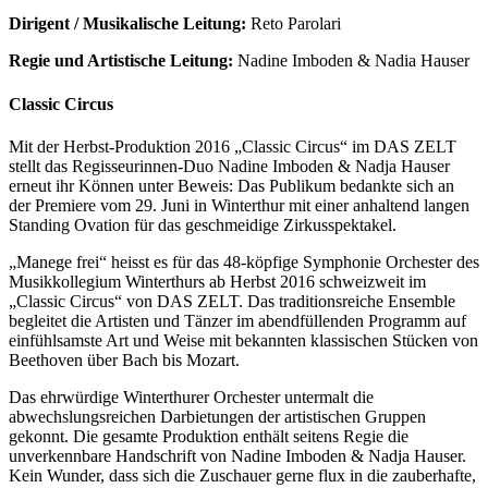
Dirigent / Musikalische Leitung:
Reto Parolari
Regie und Artistische Leitung:
Nadine Imboden & Nadia Hauser
Classic Circus
Mit der Herbst-Produktion 2016 „Classic Circus“ im DAS ZELT
stellt das Regisseurinnen-Duo Nadine Imboden & Nadja Hauser
erneut ihr Können unter Beweis: Das Publikum bedankte sich an
der Premiere vom 29. Juni in Winterthur mit einer anhaltend langen
Standing Ovation für das geschmeidige Zirkusspektakel.
„Manege frei“ heisst es für das 48-köpfige Symphonie Orchester des
Musikkollegium Winterthurs ab Herbst 2016 schweizweit im
„Classic Circus“ von DAS ZELT. Das traditionsreiche Ensemble
begleitet die Artisten und Tänzer im abendfüllenden Programm auf
einfühlsamste Art und Weise mit bekannten klassischen Stücken von
Beethoven über Bach bis Mozart.
Das ehrwürdige Winterthurer Orchester untermalt die
abwechslungsreichen Darbietungen der artistischen Gruppen
gekonnt. Die gesamte Produktion enthält seitens Regie die
unverkennbare Handschrift von Nadine Imboden & Nadja Hauser.
Kein Wunder, dass sich die Zuschauer gerne flux in die zauberhafte,