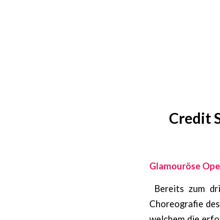
Credit 
Glamouröse Open
Bereits zum dr
Choreografie des
welchem die erfo