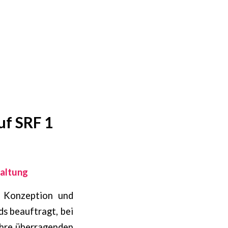
uf SRF 1
altung
r Konzeption und
s beauftragt, bei
ihre überragenden