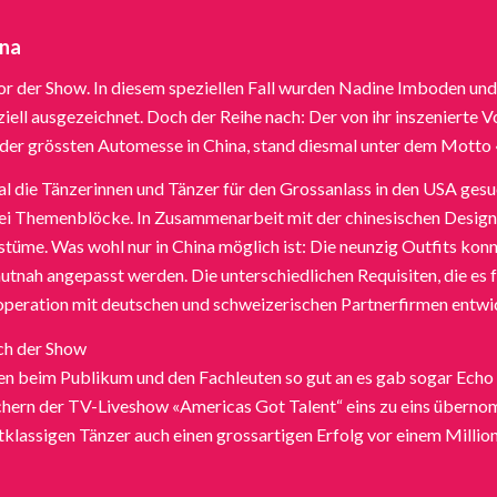
ina
or der Show. In diesem speziellen Fall wurden Nadine Imboden und 
ell ausgezeichnet. Doch der Reihe nach: Der von ihr inszeniert
 der grössten Automesse in China, stand diesmal unter dem Motto
 die Tänzerinnen und Tänzer für den Grossanlass in den USA gesuc
rei Themenblöcke. In Zusammenarbeit mit der chinesischen Desig
üme. Was wohl nur in China möglich ist: Die neunzig Outfits konn
tnah angepasst werden. Die unterschiedlichen Requisiten, die es f
peration mit deutschen und schweizerischen Partnerfirmen entwic
ch der Show
en beim Publikum und den Fachleuten so gut an es gab sogar Echo
chern der TV-Liveshow «Americas Got Talent“ eins zu eins über
stklassigen Tänzer auch einen grossartigen Erfolg vor einem Milli