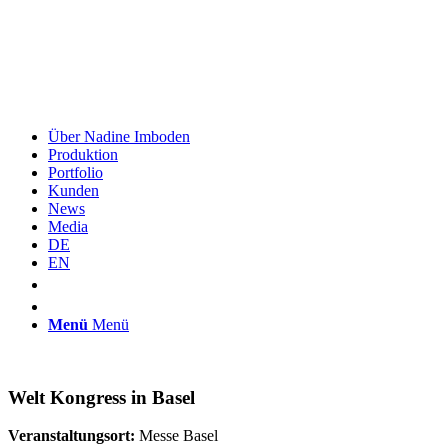
Über Nadine Imboden
Produktion
Portfolio
Kunden
News
Media
DE
EN
Menü
Menü
Welt Kongress in Basel
Veranstaltungsort:
Messe Basel